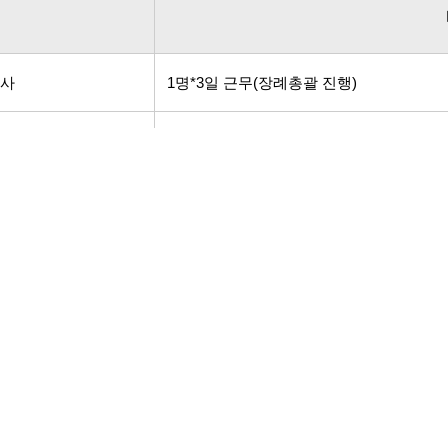
도사
1명*3일 근무(장례총괄 진행)
례사
2명(2일차 입관진행 및 궁중대렴)
리사
5명*8시간 근무
량
관내 무료 운구(당사에 요청 시) / 관외 실
스
왕복 200km(거리 추가시 1km : 2,000 원 
진
왕복 200km
(거리 추가시 1km : 2,000 원