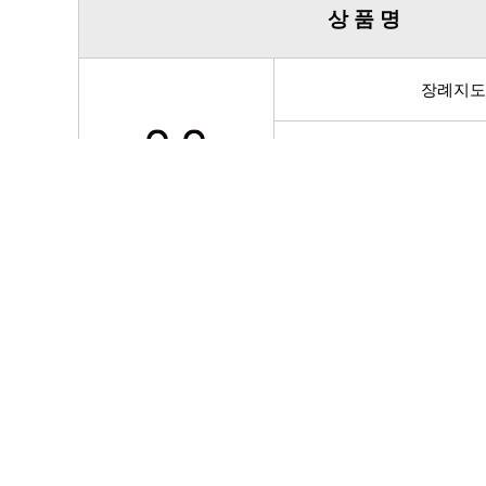
상 품 명
장례지
입관상
장례관
이송차
장의버
리무