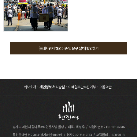
02
LG화학 故ㅇㅇㅇ님
2020
[국내사망자 해외이송 및 운구 절차] 확인하기
02
베인앤드컴퍼니 故ㅇㅇㅇ님
삼성물산 故ㅇㅇㅇ님
2019
01
현대자동차 故ㅇㅇㅇ님
10
삼성전자 故ㅇㅇㅇ님
회사소개
개인정보 처리방침
이메일무단수집거부
이용약관
02
삼성 SDS 故ㅇㅇㅇ님
2018
삼성물산 故ㅇㅇㅇ님
01
삼성전자 VIP 배우자상 해외 운구 지원
10
삼성엔지니어링 故ㅇㅇㅇ님
2017
경기도 과천시 향나무로6 현진시닝 빌딩
대표 : 박상우
사업자번호 : 101-86-26646
통신판매번호 : 2014-경기과천-0109호
본사 : 02-734-2113
고객센터 : 1600-0113