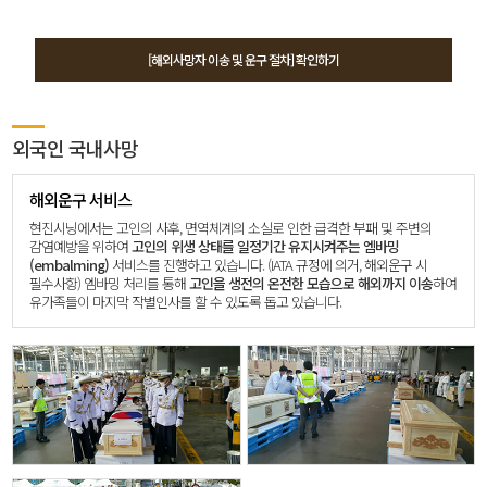
10
삼성전자 故ㅇㅇㅇ님
02
삼성 SDS 故ㅇㅇㅇ님
2018
삼성물산 故ㅇㅇㅇ님
[해외사망자 이송 및 운구 절차] 확인하기
01
삼성전자 VIP 배우자상 해외 운구 지원
10
삼성엔지니어링 故ㅇㅇㅇ님
2017
외국인 국내사망
해외운구 서비스
현진시닝에서는 고인의 사후, 면역체계의 소실로 인한 급격한 부패 및 주변의
10
한화건설 故ㅇㅇㅇ님
감염예방을 위하여
고인의 위생 상태를 일정기간 유지시켜주는 엠바밍
06
LG화학 故ㅇㅇㅇ님
(embalming)
서비스를 진행하고 있습니다. (IATA 규정에 의거, 해외운구 시
2016
㈜웅진 故ㅇㅇㅇ님
필수사항) 엠바밍 처리를 통해
고인을 생전의 온전한 모습으로 해외까지 이송
하여
01
태평양물산 故ㅇㅇㅇ님
유가족들이 마지막 작별인사를 할 수 있도록 돕고 있습니다.
07
삼성SDS 故ㅇㅇㅇ님
2015
05
삼성전기 故ㅇㅇㅇ님
09
HMM 故ooo님
2022