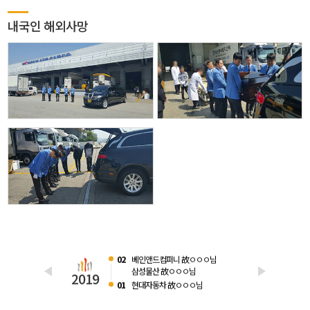
내국인 해외사망
07
삼성SDS 故ㅇㅇㅇ님
2015
05
삼성전기 故ㅇㅇㅇ님
09
HMM 故ooo님
2022
02
LG화학 故ㅇㅇㅇ님
2020
02
베인앤드컴퍼니 故ㅇㅇㅇ님
삼성물산 故ㅇㅇㅇ님
2019
01
현대자동차 故ㅇㅇㅇ님