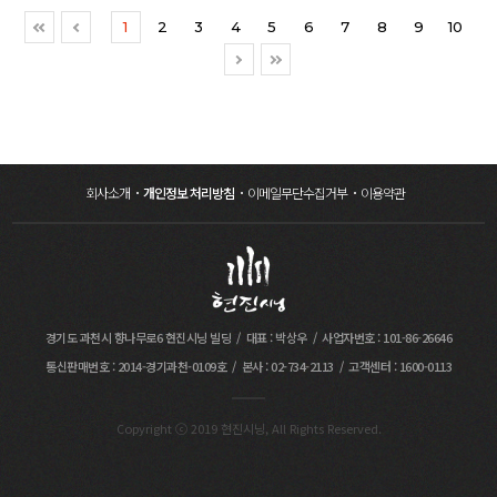
합동분향소를 설치·운영하며 사회적 책임을 다하고
새로운 방식으로 주목받고 있습니다. * KTV
구성원이 스스로 우리만의 행동 약속을 도출하고
의정부역 광장 2곳에 마련되어조문을 위해 찾아온
1
2
3
4
5
6
7
8
9
10
있다.특히 2014년 세월호 참사, 2017년 제천 화재,
국민방송은 문화체육관광부 산하의 공공기관으로,
결정하였으며 우리의 비전인 “2035 Unicorn
시민들을 맞았다. 수원역 합동분향소를 찾은 김동연
2018년 밀양 화재, 2022년 이태원 참사 희생자
정부 예산과 수신료로 운영되며 정책·사회·문화
Company!”로의 한걸음을 더 내딛었다.
경기도지사는방명록에 '우리 모두의 아픔입니다.
합동분향소 등국가적 애도의 현장에서도 중요한
분야의 뉴스와 다큐멘터리 등 다양한 공익 콘텐츠를
끝까지 함께 하겠습니다. 희생자분들의 명복을
역할을 수행해 왔다. 앞으로도 현진시닝은 기업
제공합니다.▶ 영상 보러가기 (25.07.19 KTV국민방송
빕니다'라고 적은 뒤 헌화했다.현진시닝은 개인 및
고객뿐 아니라 지역 사회와 함께하는 든든한
다시보기)https://m.ktv.go.kr/program/again/vie
기업 간 경조사 서비스를 제공하는 사업을 하고 있다.
동반자로서 사명을 이어갈 계획이다.[출처] 이투뉴스
w?
그중, 임직원의 장례서비스를 제공하는 기업과 계약을
(25.09.08) https://www.e2news.com/news/articl
program_id=PG2250015D&content_id=732867
맺고 장례인력과 장의용품, 근조화환 등의사내 복지
eView.html?idxno=322998
서비스를 지원하는 사업을 주력으로 운영하고 있다.
또한 국회, 지방관청, 경찰청, 외교부 등 국가기관과
회사소개
개인정보 처리방침
이메일무단수집거부
이용약관
계약을 맺고 국가장 및 재난사고 때마다영결식 및
합동분향소를 설치·운영해왔다. 현진시닝
관계자는"2014년 세월호 참사부터 2017년 제천 화재,
2018년 밀양 화재, 2022년 이태원 참사 희생자 합동
분향소까지현진시닝이 함께 해왔다"고 전했다. 이어
"전 국민의 아픔을 함께 나누는 합동분향소 및
영결식을 오랜 기간 현진시닝이 담당할 수 있었던
것은대규모 장례의전을 안정적으로 운영할 수 있는
전국 인프라와 노하우를 보유하고 있고'사회
경기도 과천시 향나무로6 현진시닝 빌딩
대표 : 박상우
사업자번호 : 101-86-26646
공헌'이라는 사명감을 갖고 임하기에
통신판매번호 : 2014-경기과천-0109호
본사 : 02-734-2113
고객센터 : 1600-0113
가능하다."라며"앞으로도 추모와 애도 의례에 최선을
다할 것"이라고 말했다.[출처] 국제뉴스(25.01.16)
https://www.gukjenews.com/news/articleView.
html?idxno=3183263
Copyright ⓒ 2019 현진시닝, All Rights Reserved.