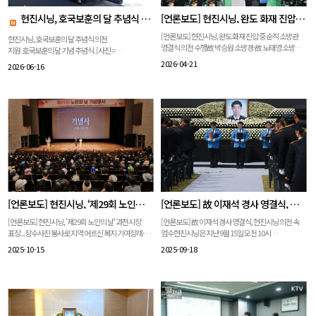
현진시닝, 호국보훈의 달 추념식 의전 지원
[언론보도] 현진시닝, 완도 화재 진압 중 순직 소방관 영결식 의전 수행
[언론보도] 현진시닝, 완도 화재 진압 중 순직 소방관
현진시닝, 호국보훈의 달 추념식 의전
영결식 의전 수행故 박승원 소방경·故 노태영 소방교
지원 호국보훈의 달 기념 추념식. [사진 =
영결식. [사진 = 행정안전부] 현진시닝은 지난 14일
현진시닝] 현진시닝은 지난 12일 구로구가 주관한
2026-04-21
2026-06-16
완도 저온창고 화재 진압 과정에서 순직한 故 박승원
「6·25전쟁 제76주년 및 호국보훈의 달 기념 추념식」
소방경과 故 노태영 소방교의 영결식 의전을
에 참여해행사장 설치 및 의전 지원 업무를
맡아진행했다고 밝혔다. 영결식은 이날 오전 완도군
수행했다. 이번 추념식은 호국보훈의 달을 맞아
농어민 문화체육센터에서 전라남도청장으로
국가를 위해 헌신한 참전유공자들의 희생과 공헌을
거행됐다. 유가족과 동료 소방관, 정부 및 정치권 인사
기리고감사의 마음을 전하기 위해
등400여 명이 참석한 가운데, 깊은 애도 속에서
마련됐으며, 구로거리공원 내 참전유공자 기념비
고인들의 희생을 기리는 시간이 이어졌다.이날
앞에서 진행됐다.행사에는 장인홍 구로구청장을
영결식은 묵념으로 시작해 1계급 특진 및 훈장 추서,
비롯해 구의회 관계자, 보훈단체 지회장, 월참회원 등
대통령 조전 낭독, 영결사와 추도사, 헌화와 분향
40여명이 참석했으며,참전유공자 기념비에 대한
순으로 진행됐다.참석자들은 끝까지 국민의 생명을
헌화와 참배를 통해 순국선열과 호국영령의 넋을
지키고자 했던 두 소방공무원의 헌신을 기리며
기리는 시간을 가졌다.장인홍 구로구청장이
고인들을 추모했다. 영결식 이후 고인들은
참전유공자 기념비에 분향하며 추모의 뜻을 전하고
[언론보도] 현진시닝, ‘제29회 노인의 날’ 과천시장 표창…장수사진 봉사로 지역 어르신 복지 기여
[언론보도] 故 이재석 경사 영결식, 현진시닝 의전 속 엄수
국립대전현충원으로 옮겨져 안장식이 엄수됐다. 동료
있다. [사진 = 구로구청]현진시닝은 행사장 환경
소방관과 관계자들은 끝까지 자리를 지키며 고인들의
조성과 추념식 진행 지원, 헌화 의전 지원 등 전반적인
[언론보도] 현진시닝, '제29회 노인의 날' 과천시장
[언론보도] 故 이재석 경사 영결식, 현진시닝 의전 속
마지막을 함께했다.故 박승원 소방경·故 노태영
현장 운영을 맡아 원활한 행사 진행을 도왔다.특히
표장...장수사진 봉사로 지역 어르신 복지 기여장례·
엄수현진시닝은 지난 9월 15일 오전 10시
소방교 국립대전현충원 안장식. [사진 = 현진시닝]
참석자들이 엄숙하고 경건한 분위기 속에서 추모의
의전 전문기업 ㈜현진시닝이 지난 10월 2일
인천해양경찰서에서 중부지방해양경찰청장(葬)으로
2025-10-15
2025-09-18
의전을 맡은 현진시닝은 국가적 재난과 순직 등 사회적
시간을 가질 수 있도록 세심한 의전 서비스를
과천시민회관 대극장에서 열린 ‘제29회 노인의 날
엄수된故 이재석 경사 영결식 의전을 맡아 진행했다.
애도의 현장에서 장례 의전을 수행해 온 기업이다.
제공했다.구로거리공원에 위치한 참전유공자
기념행사’에서 노인복지기여단체 부문 과천시장
이날 영결식에는 유가족과 동료 경찰관 등 1000여
세월호 참사,제천.밀양 화재, 이태원 참사 등 주요 재난
기념비는 6·25전쟁과 월남전에 참전한 구로구 지역
표창을 수상했다.‘노인복지기여단체’ 부문 수상자로
명이 참석해 고인의 마지막 길을 배웅했다.
당시에도 합동분향소 추모 공간 운영을 맡아 왔다.
참전유공자들의숭고한 희생을 기리기 위해 2018년
선정된 현진시닝은 매년 장수사진 촬영 봉사활동을
영결식장에는 침통한 분위기 속에서도 고인의 숭고한
현진시닝 관계자는 "국민의 안전을 위해 헌신한
건립된 시설로, 4,321명의 이름이 새겨져
이어오며 지역사회 어르신들의 행복한노후를 돕는 데
희생을 기리려는 추모의 마음이 가득했다.이재석
분들을 보내는 자리는 무엇보다 존중과 정성이
있다. 현진시닝은 지난해에 이어 올해도 구로구
앞장서 왔다. 이번 수상은 그간의 사회공헌 활동이
경사는 인천 옹진군 영흥도 갯벌에서 조개를 채취하던