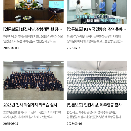
필요하다"며 "고인과 유가족,그리고 함께 슬픔을
호국보훈의 달 추념식에 참여하며 국가유공자 예우와
지역 사회에 긍정적인 영향을 미친 점을 인정받은
시민을 발견하고,자신의 구명조끼를 건네며 구조를
나누는 모든 분들이 온전히 추모에 집중할 수 있도록
보훈문화 확산에 힘을 보탰다.앞으로도 각종 추모·
결과다.현진시닝은 장수사진 촬영 외에도 복지시설
이어가다 물살에 휩쓸린 것으로 추정되고 있다.
앞으로도 책임과 성심을 다하겠다"고 전했다. [출처]
기념행사의 안정적인 운영 지원을 통해 지역사회와
장례지원 등 꾸준한 나눔 활동을 이어오며, 단순한
동료들은 "해양결찰인 것에 누구보다 큰 자부심을
26.04.21
함께하는 사회적 가치 실현에 앞장설 계획이다.
장례서비스를 넘어 ‘삶의 마지막순간까지 존엄을
가진 친구였다"며 이 경사를 기렸고,참석자들은
이투뉴스 https://www.e2news.com/news/article
지키는 문화’를 확산하는 사회공헌기업으로 평가받고
눈시울을 붉히며 고인의 마지막 길을 함께했다. ?
View.html?idxno=329674
있다.현진시닝 관계자는 “장수사진 봉사활동은
의전을 담당한 현진시닝은 세월호 참사 합동분향소,
[언론보도] 현진시닝, 장봉혜림원 장례지원…2018년부터 이어온 인연
[언론보도] KTV 국민방송_장례문화의 변화, 현진시닝이 함께합니다.
어르신들에게는 지나온 시간을 아름답게 기록하는
제천.밀양 화재 희생자 분향소, 전직 대통령 국가장
순간이자, 우리에게는 세대를 잇는따뜻한
등굵직한 국가적 의전을 수행해온 경험을 지닌
현진시닝, 장봉혜림원 장례지원... 2018년부터 이어온
최근 KTV 국민방송에서는 변화하는 우리 사회의
경험”이라며 “앞으로도 지역사회와 함께하는
기업이다.이러한 전문성과 노하우를 바탕으로,
인연경조사 토털 케어 전문기업 현진시닝(대표
장례문화에 대해 조명하는 프로그램을 방영했습니다.
사회공헌활동을 지속해 나가겠다”고 전했다. 한편,
이번에도 조문객 안내와 추모 절차 전 과정을 세심히
박상우)은 지난 9월 2일,인천 옹진군 장봉도에 위치한
이 방송에서는 전통적인 장례 방식에서 벗어나간소화
2025-09-08
2025-07-21
이날 행사에서는 모범노인, 노인복지기여자,
준비해유가족과 참석자들이 고인을 존엄하게 기릴 수
장봉도 혜림원 생활인의 장례 절차를 지원했다고
·디지털화·개인화 된 장례문화로 변화하는 흐름이
모범경로당 등 각 부문별 시상과 함께장수사진 촬영
있도록 지원했다. 현진시닝은 단순히 의전을 진행하는
밝혔다.현진시닝은 고인의 마지막 길을 존엄하고
소개되었고,현진시닝의 장례지도사들이 실제 장면
체험, 치매 인식개선 캠페인,공연 등 다양한
역할을 넘어, 국가적 애도의 장을 마련한다는
따뜻하게 모실 수 있도록 장례 전 과정을 체계적으로
연출에 함께해 더욱 뜻깊은
프로그램이 진행됐다. 신계용 과천시장은 “앞으로도
사명감으로 임한다는 점을 강조해왔다.관계자는
지원했으며,유가족과 혜림원 관계자들이 안정적으로
시간이었습니다. 현진시닝은 단지 장례를 ‘진행’하는
건강하고 품격 있는 노후를 위해 의료·복지·문화
"영결식과 같은 자리는 단순한 절차가 아닌 사회
장례를 치를 수 있도록 전문 장례지도사를 현장에
것이 아니라,고인을 가장 존엄하게 기억하고
인프라를 확충하고,어르신 눈높이에 맞춘 다양한
전체가 애도를 함께하는 의미 있는 순간"이라며 "의전
파견해 의전, 장례 용품, 차량, 인력 등을 전담했다.
보내드리는 시간을 설계한다고 생각합니다.방송을
정책을 추진하겠다”고 말했다.[출처] 25.10.15
기업으로서 이러한 소명을 다하기 위해 앞으로도
이번 지원은 단발적 활동이 아니라, 2018년부터
통해 보여드린 이 장면들은, 그 철학이 실현되는 실제
시사매거진 https://www.sisamagazine.co.kr/ne
책임과 성심을 다하겠다"고 전했다. [출처]
이어져 온 현진시닝과 장봉도 혜림원의 특별한 인연의
모습입니다.앞으로도 현진시닝은 품격 있는
ws/articleView.html?idxno=519108
시사매거진
연장선에서 이루어졌다.현진시닝은 그동안 혜림원을
장례문화를 만들어가는 데 앞장서겠습니다.[현진시닝
(25.09.18) https://www.sisamagazine.co.kr/new
대상으로 정기적인 봉사활동과 기부금 지원을 꾸준히
참여] * 관꽃 장식 연출고인을 존엄하게 예우하는
s/articleView.html?idxno=518057
이어왔으며,복지시설 생활인의 존엄한 마무리를 돕는
장례의 핵심 중 하나인 입관식 꽃장식 장면도
장례 지원 활동을 지속해 왔다.앞으로도 현진시닝은
현진시닝이 직접 연출하였습니다.아름답고
2025년 전사 핵심가치 워크숍 실시
[언론보도] 현진시닝, 제주항공 참사 희생자 추모를 위한 합동분향소 설치·운영
기업 고객뿐 아니라 지역 사회와 함께하는 든든한
정성스럽게 꾸며진 관은, 마지막 순간까지 고인을 향한
동반자로서 사명을 이어갈 계획이다.현진시닝은 국내
마음을 담아내기에 충분했습니다. * 디지털
2024년 선포한 회사의 미션과 비전을 다시 이해하며
현진시닝, 제주항공 참사 희생자 추모를 위한
대표 경조사 복지 서비스 기업으로, 1200여 개 기업과
추모캔버스 구현시대의 흐름에 맞춰 디지털 추모
새기고, 다섯 가지의 핵심가치에 기반한 우리
합동분향소 설치·운영현진시닝은 제주항공 참사
공공기관의 경조사를 지원하고 있다.
시스템도 함께 선보였습니다.고인의 생전 모습을 담은
스스로의 행동약속을 만들기 위한 전사 핵심가치
희생자를 애도하기 위한 합동분향소를경기도청
2025-06-17
2025-01-16
국회, 지방관청, 경찰청, 외교부 등 국가기관과 계약을
영상과 메시지를 공유할 수 있는 디지털 추모캔버스는,
워크숍을 진행하였다. 2025년 6월 13일 실시한
주관으로 설치해 운영했다고 16일 밝혔다. 분향소는
맺고 국가장과 재난사고 발생 시, 영결식 및
유가족과 조문객들에게 특별한 기억과 위로를 전하는
워크숍에는 현진시닝 임직원 98명이 참석하여
지난 31일부터 10일까지 수원역사 로비 인근과