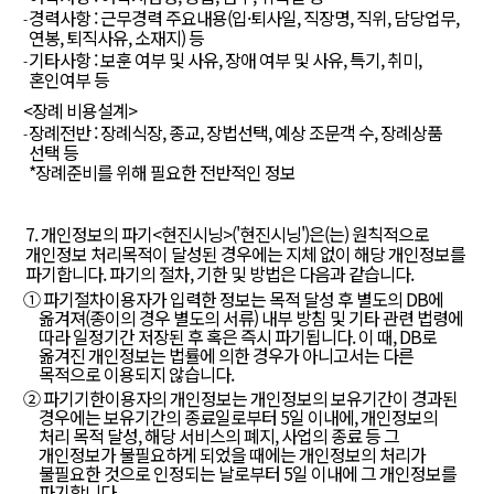
경력사항 : 근무경력 주요내용(입·퇴사일, 직장명, 직위, 담당업무,
연봉, 퇴직사유, 소재지) 등
기타사항 : 보훈 여부 및 사유, 장애 여부 및 사유, 특기, 취미,
혼인여부 등
<장례 비용설계>
장례전반 : 장례식장, 종교, 장법선택, 예상 조문객 수, 장례상품
선택 등
*장례준비를 위해 필요한 전반적인 정보
7. 개인정보의 파기<현진시닝>('현진시닝')은(는) 원칙적으로
개인정보 처리목적이 달성된 경우에는 지체 없이 해당 개인정보를
파기합니다. 파기의 절차, 기한 및 방법은 다음과 같습니다.
① 파기절차이용자가 입력한 정보는 목적 달성 후 별도의 DB에
옮겨져(종이의 경우 별도의 서류) 내부 방침 및 기타 관련 법령에
따라 일정기간 저장된 후 혹은 즉시 파기됩니다. 이 때, DB로
옮겨진 개인정보는 법률에 의한 경우가 아니고서는 다른
목적으로 이용되지 않습니다.
② 파기기한이용자의 개인정보는 개인정보의 보유기간이 경과된
경우에는 보유기간의 종료일로부터 5일 이내에, 개인정보의
처리 목적 달성, 해당 서비스의 폐지, 사업의 종료 등 그
개인정보가 불필요하게 되었을 때에는 개인정보의 처리가
불필요한 것으로 인정되는 날로부터 5일 이내에 그 개인정보를
파기합니다.