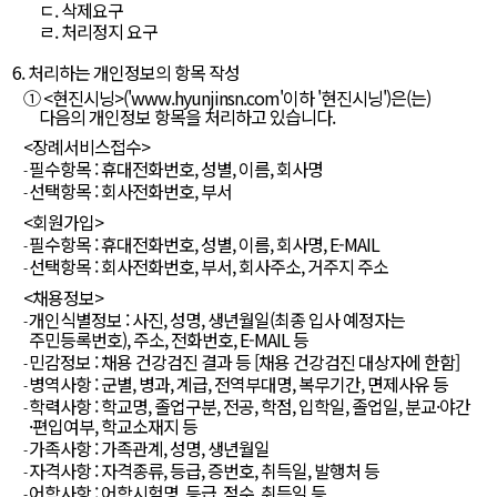
ㄷ. 삭제요구
ㄹ. 처리정지 요구
6. 처리하는 개인정보의 항목 작성
① <현진시닝>('
www.hyunjinsn.com
'이하 '현진시닝')은(는)
다음의 개인정보 항목을 처리하고 있습니다.
<장례서비스접수>
필수항목 : 휴대전화번호, 성별, 이름, 회사명
선택항목 : 회사전화번호, 부서
<회원가입>
필수항목 : 휴대전화번호, 성별, 이름, 회사명, E-MAIL
선택항목 : 회사전화번호, 부서, 회사주소, 거주지 주소
<채용정보>
개인식별정보 : 사진, 성명, 생년월일(최종 입사 예정자는
주민등록번호), 주소, 전화번호, E-MAIL 등
민감정보 : 채용 건강검진 결과 등 [채용 건강검진 대상자에 한함]
병역사항 : 군별, 병과, 계급, 전역부대명, 복무기간, 면제사유 등
학력사항 : 학교명, 졸업구분, 전공, 학점, 입학일, 졸업일, 분교·야간
·편입여부, 학교소재지 등
가족사항 : 가족관계, 성명, 생년월일
자격사항 : 자격종류, 등급, 증번호, 취득일, 발행처 등
어학사항 : 어학시험명, 등급, 점수, 취득일 등