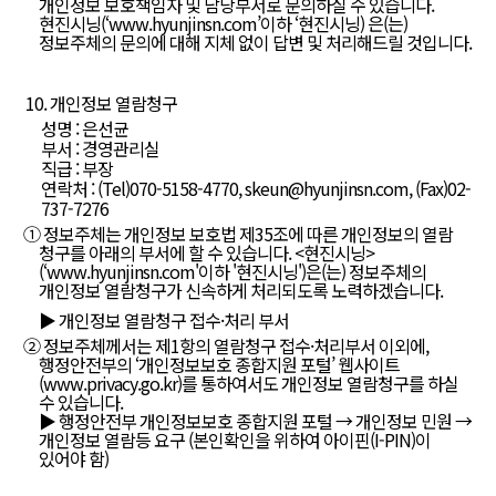
개인정보 보호책임자 및 담당부서로 문의하실 수 있습니다.
현진시닝(‘
www.hyunjinsn.com’이하
‘현진시닝) 은(는)
정보주체의 문의에 대해 지체 없이 답변 및 처리해드릴 것입니다.
10. 개인정보 열람청구
성명 : 은선균
부서 : 경영관리실
직급 : 부장
연락처 : (Tel)070-5158-4770, skeun@hyunjinsn.com, (Fax)02-
737-7276
① 정보주체는 개인정보 보호법 제35조에 따른 개인정보의 열람
청구를 아래의 부서에 할 수 있습니다. <현진시닝>
(‘
www.hyunjinsn.com
'이하 '현진시닝')은(는) 정보주체의
개인정보 열람청구가 신속하게 처리되도록 노력하겠습니다.
▶ 개인정보 열람청구 접수·처리 부서
② 정보주체께서는 제1항의 열람청구 접수·처리부서 이외에,
행정안전부의 ‘개인정보보호 종합지원 포털’ 웹사이트
(
www.privacy.go.kr)를
통하여서도 개인정보 열람청구를 하실
수 있습니다.
▶ 행정안전부 개인정보보호 종합지원 포털 → 개인정보 민원 →
개인정보 열람등 요구 (본인확인을 위하여 아이핀(I-PIN)이
있어야 함)