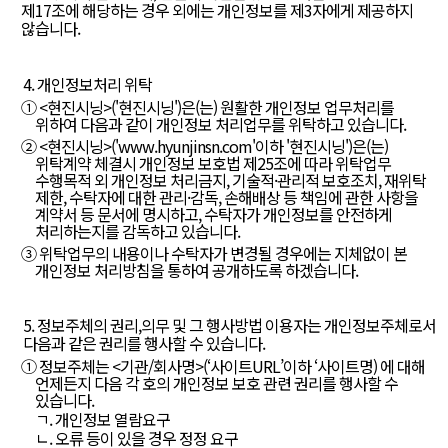
제17조에 해당하는 경우 외에는 개인정보를 제3자에게 제공하지
않습니다.
4. 개인정보처리 위탁
① <현진시닝>('현진시닝')은(는) 원활한 개인정보 업무처리를
위하여 다음과 같이 개인정보 처리업무를 위탁하고 있습니다.
② <현진시닝>('
www.hyunjinsn.com
'이하 '현진시닝')은(는)
위탁계약 체결시 개인정보 보호법 제25조에 따라 위탁업무
수행목적 외 개인정보 처리금지, 기술적·관리적 보호조치, 재위탁
제한, 수탁자에 대한 관리·감독, 손해배상 등 책임에 관한 사항을
계약서 등 문서에 명시하고, 수탁자가 개인정보를 안전하게
처리하는지를 감독하고 있습니다.
③ 위탁업무의 내용이나 수탁자가 변경될 경우에는 지체없이 본
개인정보 처리방침을 통하여 공개하도록 하겠습니다.
5. 정보주체의 권리,의무 및 그 행사방법 이용자는 개인정보주체로서
다음과 같은 권리를 행사할 수 있습니다.
① 정보주체는 <기관/회사명>(‘사이트URL’이하 ‘사이트명) 에 대해
언제든지 다음 각 호의 개인정보 보호 관련 권리를 행사할 수
있습니다.
ㄱ. 개인정보 열람요구
ㄴ. 오류 등이 있을 경우 정정 요구