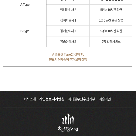
A Type
장례관리사 2
5명×10시간 파견
장례지도사 1
1명 3일간 총괄 진행
B Type
장례관리사 2
5명×10시간 파견
염습상례사 2
2명 입관서비스
A 또는 B Type을 선택 후,
필요시 유가족이 추가 요청 진행
회사소개
개인정보 처리방침
이메일무단수집거부
이용약관