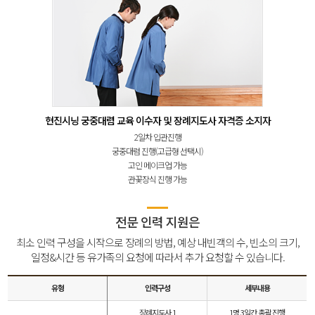
현진시닝 궁중대렴 교육 이수자 및 장례지도사 자격증 소지자
2일차 입관진행
궁중대렴 진행(고급형 선택시)
고인 메이크업 가능
관꽃장식 진행 가능
전문 인력 지원은
최소 인력 구성을 시작으로 장례의 방법, 예상 내빈객의 수, 빈소의 크기,
일정&시간 등 유가족의 요청에 따라서 추가 요청할 수 있습니다.
유형
인력구성
세부내용
장례지도사 1
1명 3일간 총괄 진행