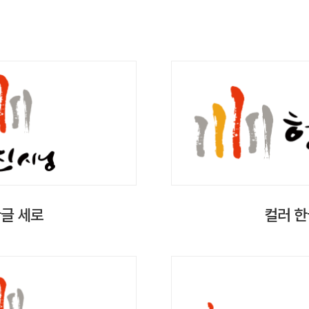
한글 세로
컬러 한