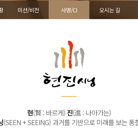
황
미션/비전
사명/CI
오시는 길
현
(
賢
: 바르게)
진
(
進
: 나아가는)
닝
(SEEN + SEEING) 과거를 기반으로 미래를 보는 