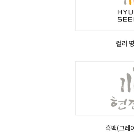
컬러 
흑백(그레이