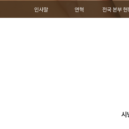
인사말
연혁
전국 본부 현
시