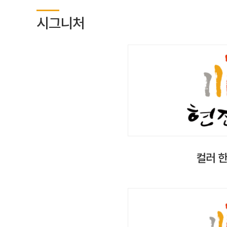
시그니처
컬러 