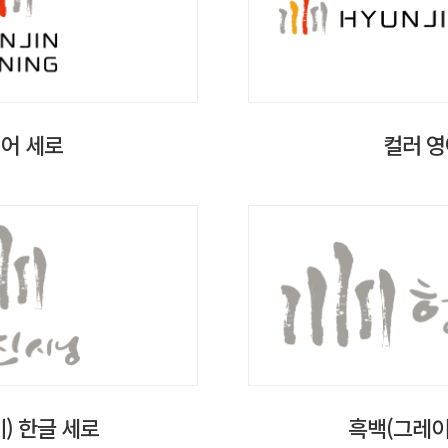
영어 세로
컬러 영
) 한글 세로
흑백(그레이