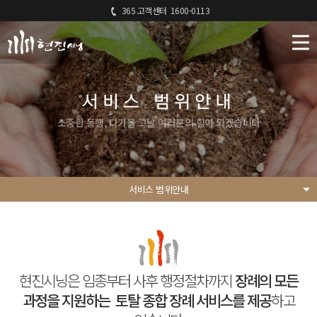
365 고객센터
1600-0113
서비스 범위안내
소중한 동행, 다가올 그날 여러분의 힘이 되겠습니다
서비스 범위안내
현진시닝은 임종부터 사후 행정절차까지
장례의 모든
과정을 지원하는
토탈 종합 장례 서비스를 제공
하고