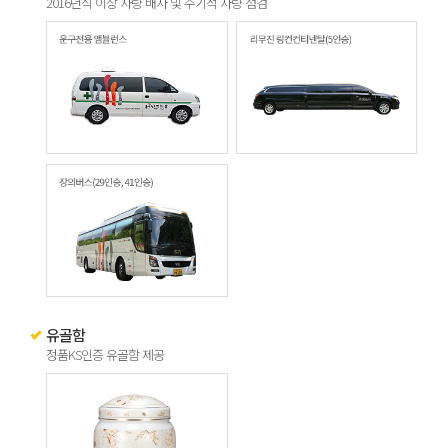
2016년식 이상 차량 배차 및 주기적 차량 점검
유골함
정품KS인증 유골함 제공